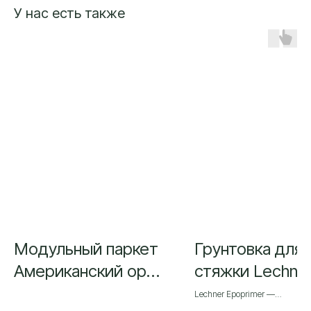
У нас есть также
Модульный паркет
Грунтовка для
Американский орех
стяжки Lechne
Натур
Epoprimer 2К
Lechner Epoprimer —
двухкомпонентная грунтовка н