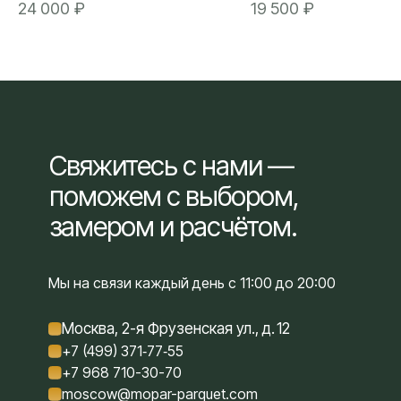
эпоксидная 7,5 
24 000
₽
19 500
₽
эпоксидных смол без запаха, 
растворителей. Применяется 
обеспыливания, уплотнения и
паробарьера цементных основ
остаточной влажностью до 5%.
прочный армирующий слой,
уменьшает расход клея на не
основах. Грунтовка рекомендо
оснований с интенсивной нагр
(торговые центры, аэропорты, 
Свяжитесь с нами —
Совместима с материалами с
поможем с выбором,
полиуретановой, эпоксидной 
силановой основой.
замером и расчётом.
Мы на связи каждый день с 11:00 до 20:00
Москва, 2-я Фрузенская ул., д. 12
+7 (499) 371‑77‑55
+7 968 710-30-70
moscow@mopar-parquet.com