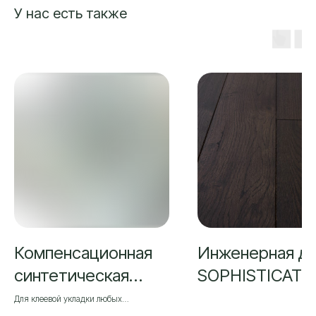
У нас есть также
Компенсационная
Инженерная д
синтетическая
SOPHISTICATI
подложка
Для клеевой укладки любых
деревянных напольных покрытий: