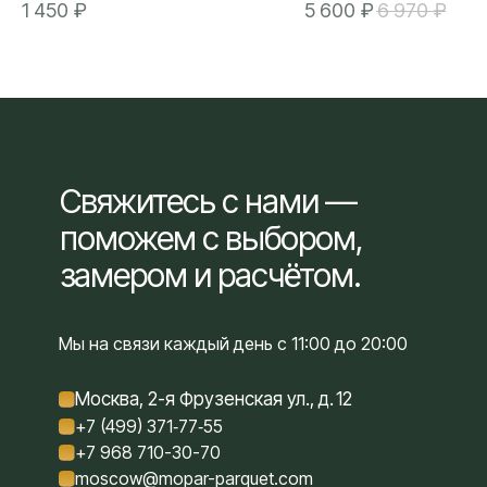
1 450
₽
5 600
₽
6 970
₽
паркета, инженерной и массивной
доски. Благодаря армирующей
структуре полиэфирного волокна,
подложка снижает напряжение между
основанием и напольным покрытием, а
также создаёт стабильный слой,
разделяющий различные по свойствам
материалы.
Виды оснований: цементные,
ангидритовые, обработанные
Свяжитесь с нами —
выравнивающей смесью, фанера, ОСП,
поможем с выбором,
ДСП и другие варианты оснований.
Подходит для полов с подогревом.
замером и расчётом.
Мы на связи каждый день с 11:00 до 20:00
Москва, 2-я Фрузенская ул., д. 12
+7 (499) 371‑77‑55
+7 968 710-30-70
moscow@mopar-parquet.com