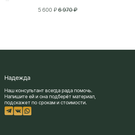
тверждаемая
5 600
₽
6 970
₽
ез запаха и
держанием
спыливания,
обарьера
аточной
т высокой
 Подходит
лов с
ания и
Надежда
Наш консультант всегда рада помочь.
Напишите ей и она подберёт материал,
подскажет по срокам и стоимости.