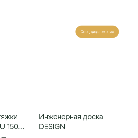
Спецпредложение
тяжки
Инженерная доска
PU 150
DESIGN
ановая
d —