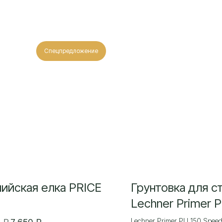
Спецпредложение
лийская елка PRICE
Грунтовка для с
Lechner Primer 
Speed полиурет
Lechner Primer PU 150 Spee