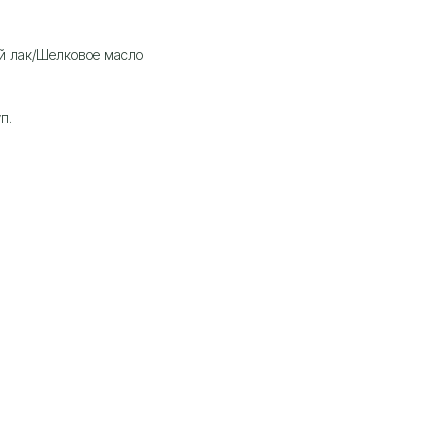
й лак/Шелковое масло
п.