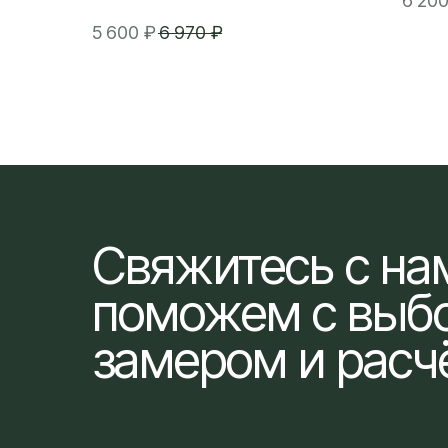
6 20
5 600
₽
6 970
₽
Свяжитесь с н
поможем с выб
замером и расч