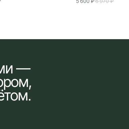
₽
5 600
₽
6 970
₽
ами —
ором,
ётом.