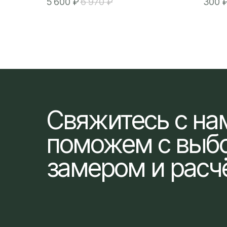
5 600
₽
6 970
₽
300
Свяжитесь с н
поможем с выб
замером и расч