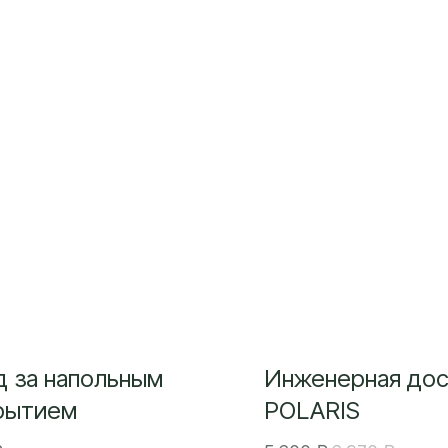
д за напольным
Инженерная дос
рытием
POLARIS