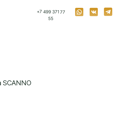
+7 499 371 77
55
а SCANNO