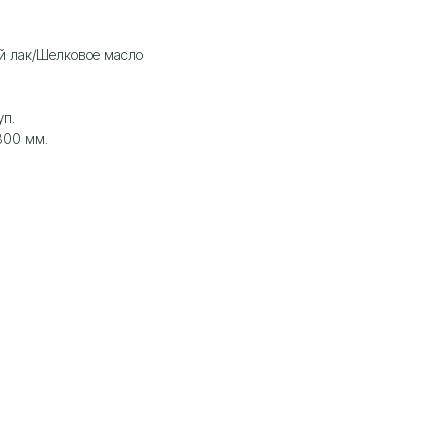
й лак/Шелковое масло
уп.
300 мм.